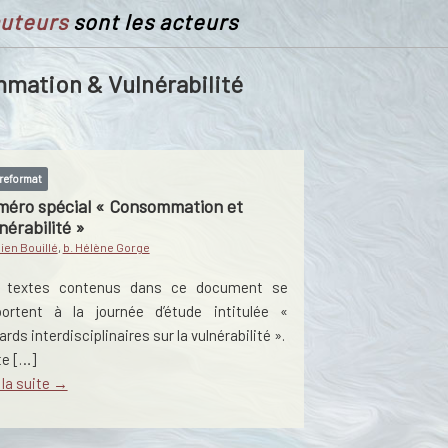
uteurs
sont les acteurs
mation & Vulnérabilité
reformat
nérabilité »
lien Bouillé
,
b. Hélène Gorge
 textes contenus dans ce document se
portent à la journée d’étude intitulée «
rds interdisciplinaires sur la vulnérabilité ».
te […]
 la suite →