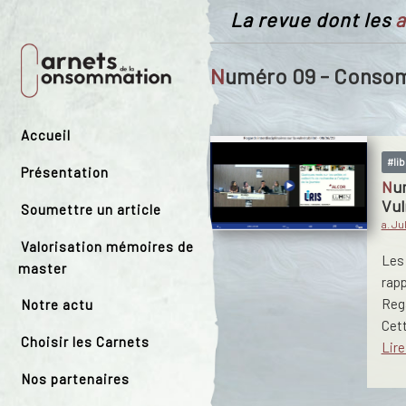
La revue dont les
a
Numéro 09 - Consom
Accueil
#lib
Présentation
Numéro spécial « Consommation et
Vul
Soumettre un article
a. Ju
Valorisation mémoires de
Les
master
rap
Rega
Notre actu
Cet
Choisir les Carnets
Lire
Nos partenaires