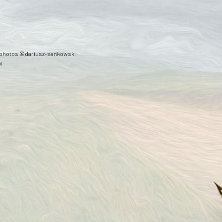
ts photos ©dariusz-sankowski
x