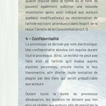
qualité requise dans la forme ou le fond. Ils
peuvent également solliciter une nouvelle
soumission après avoir indiqué aux auteurs
quelle(s) modification(s) ou réorientation de
l’article est/sont attendue(s) dans l’esprit de la
revue Carnets de la Consommation (cf. 1).
4
– Confidentialité
Le processus se déroule par voie électronique.
Une confidentialité absolue est requise durant
tout le processus. Ainsi, un lecteur ne peut pas
faire état de l’article qu’il évalue auprès
d’autres personnes, encore moins le leur
transmettre, afin d’éviter toute tentation de
plagiat par des tiers qui serait préjudiciable
aux auteurs.
Durant toute la durée du processus
d’évaluation, les lecteurs ne doivent pas non
plus se révéler aux auteurs afin de préserver la