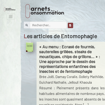
Les articles de Entomophagie
« Au menu : Ecrasé de fourmis,
sauterelles grillées, steaks de
moustiques, chips de grillons… » :
Une approche par le dessin des
représentations enfantines des
insectes et de l’entomophagie
Brée Joël
,
Damay Coralie
,
Gollety Mathilde
,
Guichard Nathalie
,
Jellouli Khaoula
Résumé : Pleinement présents dans les
habitudes alimentaires de nombreux pays,
les insectes sont quasiment absents de la
nourriture occidentale. Alors […]