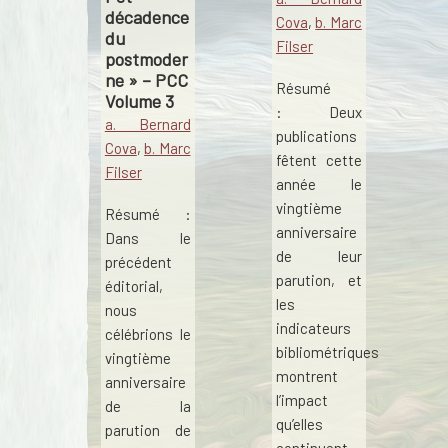
décadence
Cova
,
b. Marc
du
Filser
postmoder
ne » – PCC
Résumé
Volume 3
: Deux
a. Bernard
publications
Cova
,
b. Marc
fêtent cette
Filser
année le
vingtième
Résumé :
anniversaire
Dans le
de leur
précédent
parution, et
éditorial,
les
nous
indicateurs
célébrions le
bibliométriques
vingtième
montrent
anniversaire
l’impact
de la
qu’elles
parution de
continuent