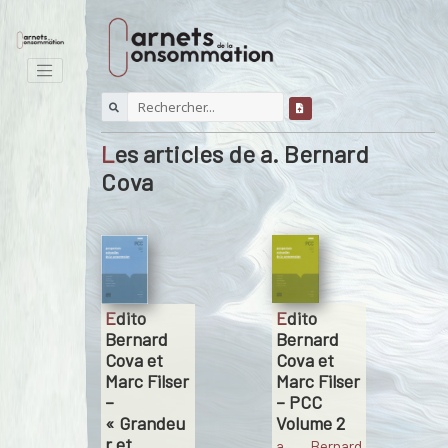
Les articles de a. Bernard
Cova
Edito
Edito
Bernard
Bernard
Cova et
Cova et
Marc Filser
Marc Filser
– PCC
–
Volume 2
« Grandeu
r et
a. Bernard