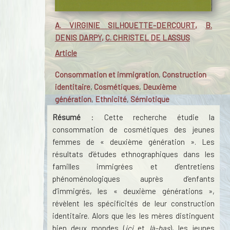
A. VIRGINIE SILHOUETTE-DERCOURT
,
B.
DENIS DARPY
,
C. CHRISTEL DE LASSUS
Article
Consommation et immigration
,
Construction
identitaire
,
Cosmétiques
,
Deuxième
génération
,
Ethnicité
,
Sémiotique
Résumé
: Cette recherche étudie la
consommation de cosmétiques des jeunes
femmes de « deuxième génération ». Les
résultats d’études ethnographiques dans les
familles immigrées et d’entretiens
phénoménologiques auprès d’enfants
d’immigrés, les « deuxième générations »,
révèlent les spécificités de leur construction
identitaire. Alors que les les mères distinguent
bien deux mondes (
ici
et
là-bas
), les jeunes