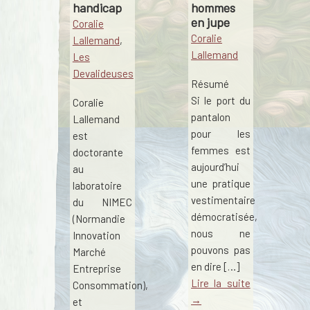
handicap
hommes
en jupe
Coralie
Coralie
Lallemand
,
Lallemand
Les
Devalideuses
Résumé
Si le port du
Coralie
pantalon
Lallemand
pour les
est
femmes est
doctorante
aujourd’hui
au
une pratique
laboratoire
vestimentaire
du NIMEC
démocratisée,
(Normandie
nous ne
Innovation
pouvons pas
Marché
en dire […]
Entreprise
Lire la suite
Consommation),
→
et