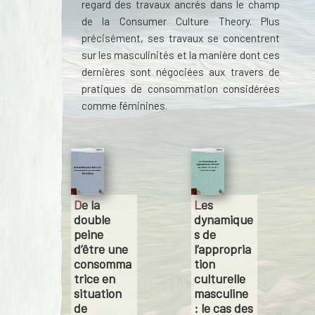
regard des travaux ancrés dans le champ
de la Consumer Culture Theory. Plus
précisément, ses travaux se concentrent
sur les masculinités et la manière dont ces
dernières sont négociées aux travers de
pratiques de consommation considérées
comme féminines.
De la
Les
double
dynamique
peine
s de
d’être une
l’appropria
consomma
tion
trice en
culturelle
situation
masculine
de
: le cas des